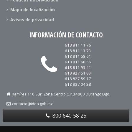
Mapa de localización
Avisos de privacidad
INFORMACIÓN DE CONTACTO
618 811 11 76
618 811 13 73
618 811 58 61
618 811 68 56
618 811 93 41
618 827 51 83
618 827 59 17
618 837 04 38
Ramírez 110 Sur, Zona Centro C.P.34000 Durango Dgo.
contacto@idea.gob.mx
800 640 58 25